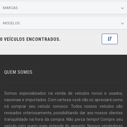
MARCAS
MODELOS
Toggle 
0 VEÍCULOS ENCONTRADOS.
QUEM SOMOS
Somos especializados na venda de veículos novos e usados,
nacionais e importados. Com certeza você não só apreciará como
irá comprar seu veículo conosco. Todos nossos veículos são
revisados criteriosamente, possibilitando dar aos nossos clientes
tranquilidade na hora da compra. Não perca tempo! Compre seu
veículo com quem mais entende do assunto. Nossos vendedores