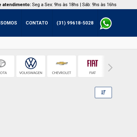
e atendimento:
Seg a Sex: 9hs às 18hs | Sáb: 9hs às 16hs
 SOMOS
CONTATO
(31) 99618-5028
OTA
VOLKSWAGEN
CHEVROLET
FIAT
FORD
Toggle Dropdow