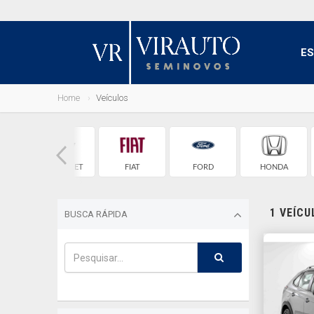
E
Home
Veículos
AGEN
CHEVROLET
FIAT
FORD
HONDA
1 VEÍC
BUSCA RÁPIDA